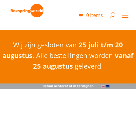
0 items
Wij zijn gesloten van
25 juli t/m 20
augustus
. Alle bestellingen worden
vanaf
25 augustus
geleverd.