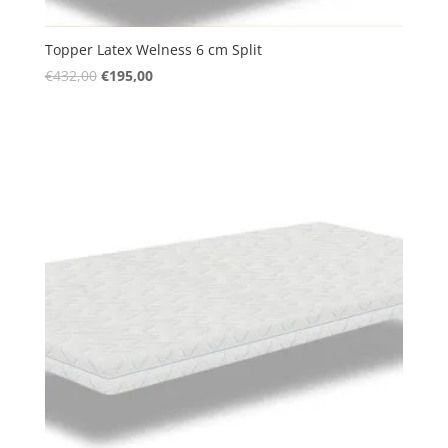
Topper Latex Welness 6 cm Split
Oorspronkelijke
Huidige
€
432,00
€
195,00
prijs
prijs
was:
is:
€432,00.
€195,00.