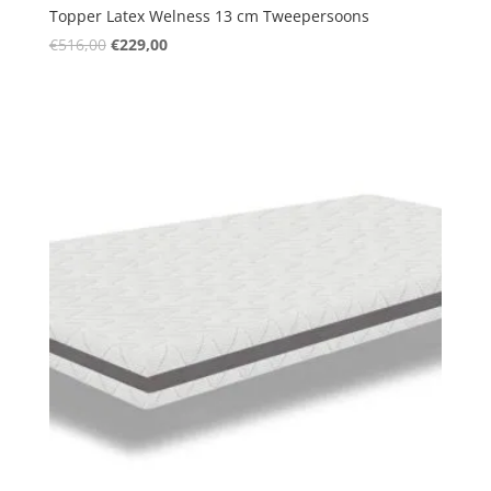
Topper Latex Welness 13 cm Tweepersoons
Oorspronkelijke
Huidige
€
516,00
€
229,00
prijs
prijs
was:
is:
€516,00.
€229,00.