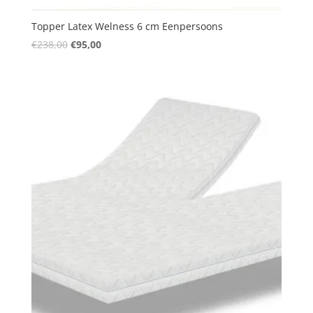
Topper Latex Welness 6 cm Eenpersoons
Oorspronkelijke
Huidige
€
238,00
€
95,00
prijs
prijs
was:
is:
€238,00.
€95,00.