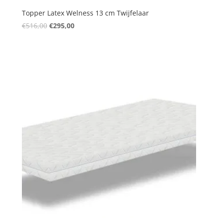
Topper Latex Welness 13 cm Twijfelaar
Oorspronkelijke
Huidige
€
516,00
€
295,00
prijs
prijs
was:
is:
€516,00.
€295,00.