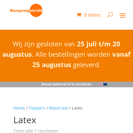
0 items
Wij zijn gesloten van
25 juli t/m 20
augustus
. Alle bestellingen worden
vanaf
25 augustus
geleverd.
Home
/
Toppers
/
Materiaal
/ Latex
Latex
Toont alle 7 resultaten