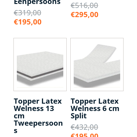
Eenpersoons
Oorspronke
€
516,00
Oorspronkelijke
€
319,00
prijs
Huidige
€
295,00
prijs
was:
Huidige
€
195,00
prijs
was:
€516,00.
prijs
is:
€319,00.
is:
€295,00.
€195,00.
Topper Latex
Topper Latex
Welness 13
Welness 6 cm
cm
Split
Tweepersoon
Oorspronke
€
432,00
s
prijs
Huidige
€
195,00