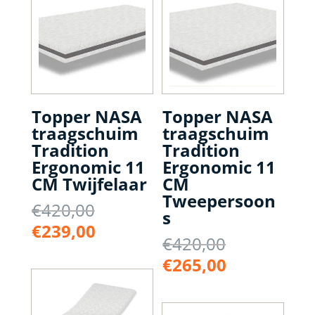
Topper NASA
Topper NASA
traagschuim
traagschuim
Tradition
Tradition
Ergonomic 11
Ergonomic 11
CM Twijfelaar
CM
Tweepersoon
Oorspronkelijke
€
420,00
s
prijs
Huidige
€
239,00
Oorspronke
€
420,00
was:
prijs
prijs
€420,00.
Huidige
€
265,00
is:
was:
prijs
€239,00.
€420,00.
is: