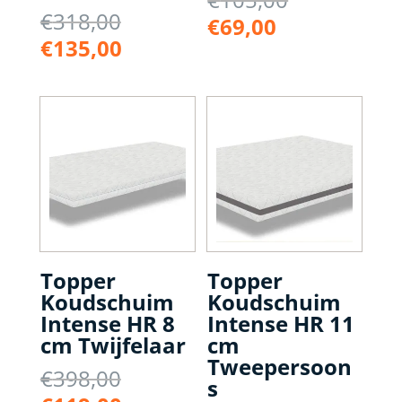
Oorspronkelijke
€
318,00
prijs
Huidige
€
69,00
prijs
was:
Huidige
€
135,00
prijs
was:
€105,00.
prijs
is:
€318,00.
is:
€69,00.
€135,00.
Topper
Topper
Koudschuim
Koudschuim
Intense HR 8
Intense HR 11
cm Twijfelaar
cm
Tweepersoon
Oorspronkelijke
€
398,00
s
prijs