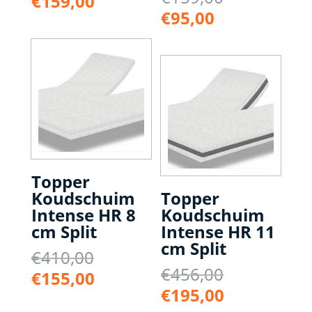
Huidige
€
159,00
prijs
was:
Huidige
€
95,00
prijs
was:
€318,00.
prijs
is:
€159,00.
is:
€159,00.
€95,00.
Topper
Koudschuim
Topper
Intense HR 8
Koudschuim
cm Split
Intense HR 11
cm Split
Oorspronkelijke
€
410,00
Oorspronke
€
456,00
prijs
Huidige
€
155,00
prijs
was:
Huidige
€
195,00
prijs
was:
€410,00.