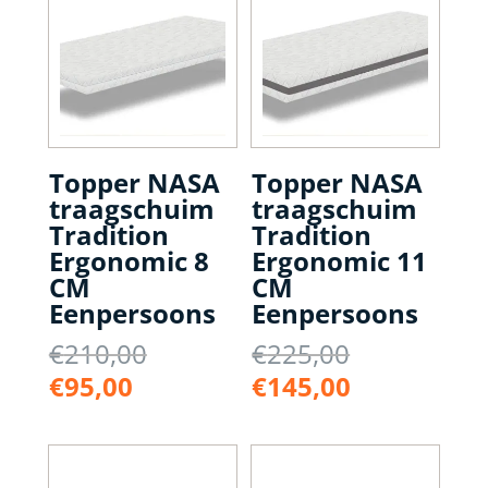
Topper NASA
Topper NASA
traagschuim
traagschuim
Tradition
Tradition
Ergonomic 8
Ergonomic 11
CM
CM
Eenpersoons
Eenpersoons
Oorspronkelijke
Oorspronke
€
210,00
€
225,00
prijs
prijs
Huidige
Huidige
€
95,00
€
145,00
was:
was:
prijs
prijs
€210,00.
€225,00.
is:
is:
€95,00.
€145,00.