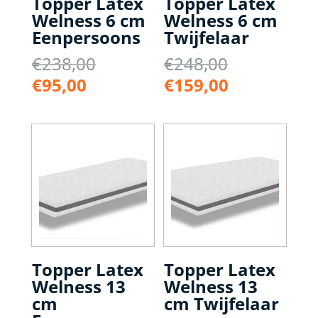
Topper Latex
Topper Latex
Welness 6 cm
Welness 6 cm
Eenpersoons
Twijfelaar
Oorspronkelijke
Oorspronke
€
238,00
€
248,00
prijs
prijs
Huidige
Huidige
€
95,00
€
159,00
was:
was:
prijs
prijs
€238,00.
€248,00.
is:
is:
€95,00.
€159,00.
Topper Latex
Topper Latex
Welness 13
Welness 13
cm
cm Twijfelaar