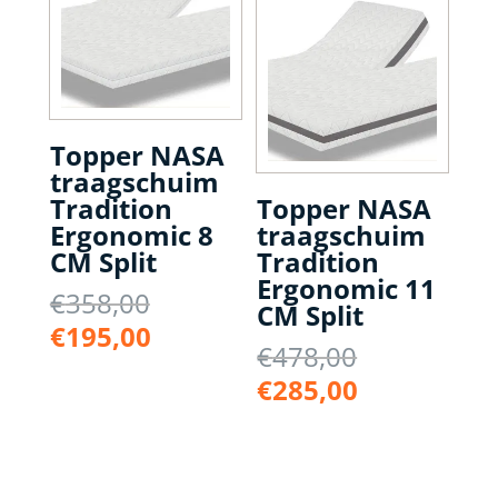
€265,00.
Topper NASA
traagschuim
Tradition
Topper NASA
Ergonomic 8
traagschuim
CM Split
Tradition
Ergonomic 11
Oorspronkelijke
€
358,00
CM Split
prijs
Huidige
€
195,00
Oorspronke
€
478,00
was:
prijs
prijs
€358,00.
Huidige
€
285,00
is:
was:
prijs
€195,00.
€478,00.
is:
€285,00.