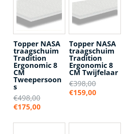
Topper NASA
Topper NASA
traagschuim
traagschuim
Tradition
Tradition
Ergonomic 8
Ergonomic 8
CM
CM Twijfelaar
Tweepersoon
Oorspronke
€
398,00
s
prijs
Huidige
€
159,00
Oorspronkelijke
€
498,00
was:
prijs
prijs
Huidige
€398,00.
€
175,00
is:
was:
prijs
€159,00.
€498,00.
is:
€175,00.