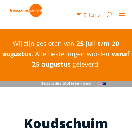
0 items
Wij zijn gesloten van
25 juli t/m 20
augustus
. Alle bestellingen worden
vanaf
25 augustus
geleverd.
Koudschuim