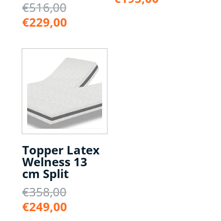
Oorspronkelijke
€
516,00
was:
prijs
prijs
Huidige
€432,00.
€
229,00
is:
was:
prijs
€195,00.
€516,00.
is:
€229,00.
Topper Latex
Welness 13
cm Split
Oorspronkelijke
€
358,00
prijs
Huidige
€
249,00
was:
prijs