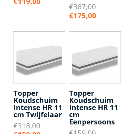
Huidige
€
119,00
Oorspronke
€
367,00
was:
prijs
prijs
€398,00.
Huidige
€
175,00
is:
was:
prijs
€119,00.
€367,00.
is:
€175,00.
Topper
Topper
Koudschuim
Koudschuim
Intense HR 11
Intense HR 11
cm Twijfelaar
cm
Eenpersoons
Oorspronkelijke
€
318,00
Oorspronke
€
159,00
prijs