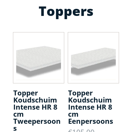
Toppers
Topper
Topper
Koudschuim
Koudschuim
Intense HR 8
Intense HR 8
cm
cm
Tweepersoon
Eenpersoons
s
Oorspronke
€
105,00