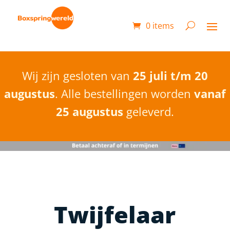
0 items
Wij zijn gesloten van
25 juli t/m 20
augustus
. Alle bestellingen worden
vanaf
25 augustus
geleverd.
Twijfelaar