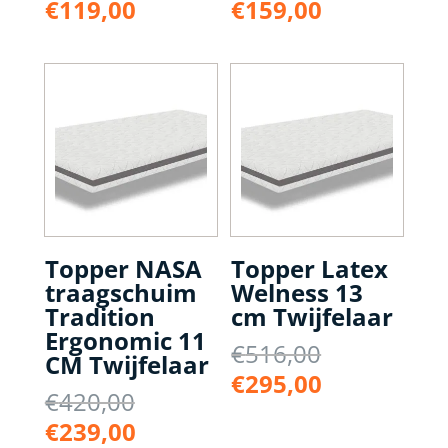
prijs
prijs
Huidige
Huidige
€
119,00
€
159,00
was:
was:
prijs
prijs
€398,00.
€318,00.
is:
is:
€119,00.
€159,00.
Topper NASA
Topper Latex
traagschuim
Welness 13
Tradition
cm Twijfelaar
Ergonomic 11
Oorspronke
€
516,00
CM Twijfelaar
prijs
Huidige
€
295,00
Oorspronkelijke
€
420,00
was:
prijs
prijs
Huidige
€516,00.
€
239,00
is: