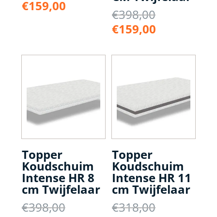
prijs
Huidige
€
159,00
Oorspronke
€
398,00
was:
prijs
prijs
€248,00.
Huidige
€
159,00
is:
was:
prijs
€159,00.
€398,00.
is:
€159,00.
Topper
Topper
Koudschuim
Koudschuim
Intense HR 8
Intense HR 11
cm Twijfelaar
cm Twijfelaar
Oorspronkelijke
Oorspronke
€
398,00
€
318,00